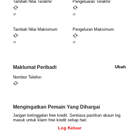
Tambah Nilai Terakhir
Pengeluaran Terakhir
autorenew
autorenew
autorenew
autorenew
Tambah Nilai Maksimum
Pengeluran Maksimum
autorenew
autorenew
autorenew
autorenew
Ubah
Maklumat Peribadi
Nombor Telefon
autorenew
Mengingatkan Pemain Yang Dihargai
Jangan ketinggalan free kredit. Sentiasa pastikan akaun log
masuk untuk klaim free kredit setiap hari.
Log Keluar