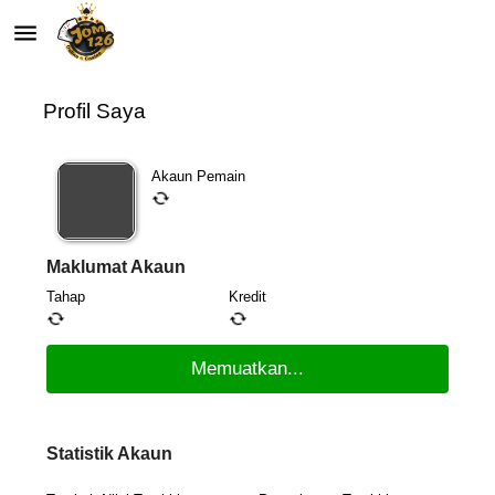
menu
autorenew
Profil Saya
Akaun Pemain
autorenew
Maklumat Akaun
Tahap
Kredit
autorenew
autorenew
Statistik Akaun