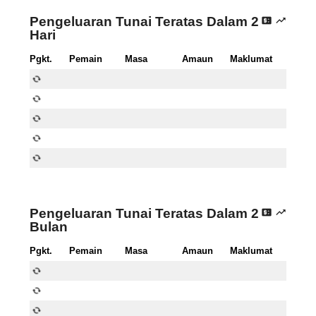
Pengeluaran Tunai Teratas Dalam 2
price_change
trending_up
Hari
Pgkt.
Pemain
Masa
Amaun
Maklumat
autorenew
autorenew
autorenew
autorenew
autorenew
Pengeluaran Tunai Teratas Dalam 2
price_change
trending_up
Bulan
Pgkt.
Pemain
Masa
Amaun
Maklumat
autorenew
autorenew
autorenew