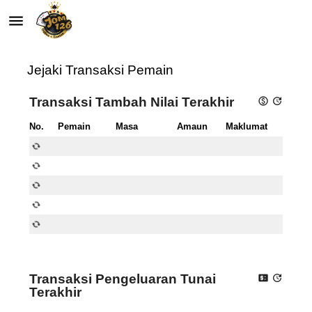
autorenew
menu
Jejaki Transaksi Pemain
Transaksi Tambah Nilai Terakhir
paid
update
No.
Pemain
Masa
Amaun
Maklumat
autorenew
autorenew
autorenew
autorenew
autorenew
Transaksi Pengeluaran Tunai
price_change
update
Terakhir