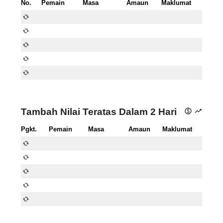
No.
Pemain
Masa
Amaun
Maklumat
autorenew
autorenew
autorenew
autorenew
autorenew
Tambah Nilai Teratas Dalam 2 Hari
paid
trending_up
Pgkt.
Pemain
Masa
Amaun
Maklumat
autorenew
autorenew
autorenew
autorenew
autorenew